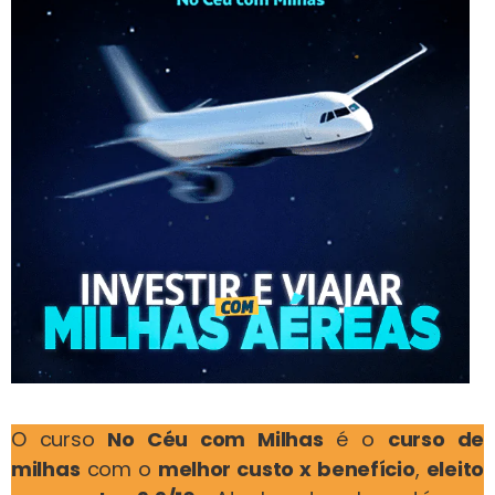
O curso
No Céu com Milhas
é o
curso de
milhas
com o
melhor custo x benefício
,
eleito