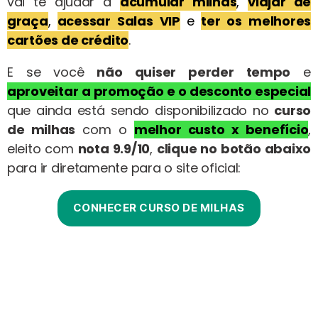
vai te ajudar a
acumular milhas
,
viajar de
graça
,
acessar Salas VIP
e
ter os melhores
cartões de crédito
.
E se você
não quiser perder tempo
e
aproveitar a promoção e o desconto especial
que ainda está sendo disponibilizado no
curso
de milhas
com o
melhor custo x benefício
,
eleito com
nota 9.9/10
,
clique no botão abaixo
para ir diretamente para o site oficial:
CONHECER CURSO DE MILHAS