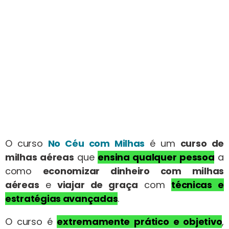
O curso
No Céu com Milhas
é um
curso de
milhas aéreas
que
ensina qualquer pessoa
a
como
economizar dinheiro com milhas
aéreas
e
viajar de graça
com
técnicas
e
estratégias avançadas
.
O curso é
extremamente prático e objetivo
,