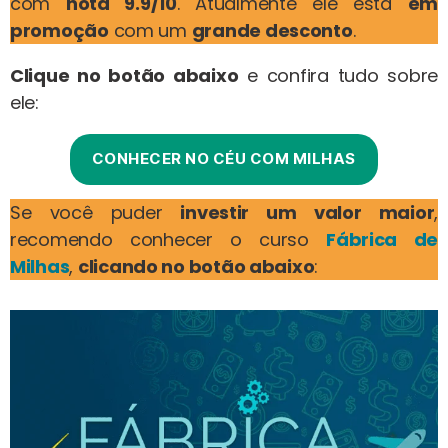
com
nota 9.9/10
. Atualmente ele está
em
promoção
com um
grande desconto
.
Clique no botão abaixo
e confira tudo sobre
ele:
CONHECER NO CÉU COM MILHAS
Se você puder
investir um valor maior
,
recomendo conhecer o curso
Fábrica de
Milhas
,
clicando no botão abaixo
: