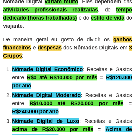
Nômade Digital
variam muito
. Eles
dependem
das
atividades profissionais realizadas
, do
tempo
dedicado (horas trabalhadas)
e do
estilo de vida
do
viajante
.
De maneira geral eu gosto de dividir os
ganhos
financeiros
e
despesas
dos
Nômades Digitais
em
3
Grupos
:
Nômade Digital Econômico
: Receitas e Gastos
entre
R$0
até R$10.000 por mês
=
R$120.000
por ano
.
Nômade Digital Moderado
: Receitas e Gastos
entre
R$10.000 até R$20.000 por mês
=
R$240.000 por ano
.
Nômade Digital de Luxo
: Receitas e Gastos
acima de
R$20.000 por mês
=
Acima de