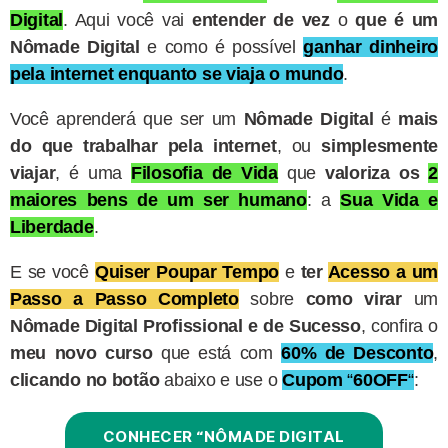
Digital
. Aqui você vai
entender de vez
o
que é um
Nômade Digital
e como é possível
ganhar dinheiro
pela internet
enquanto se viaja o mundo
.
Você aprenderá que ser um
Nômade Digital
é
mais
do que trabalhar pela internet
, ou
simplesmente
viajar
, é uma
Filosofia de Vida
que
valoriza os
2
maiores bens de um ser humano
: a
Sua
Vida e
Liberdade
.
E se você
Quiser Poupar Tempo
e
ter
Acesso a um
Passo a Passo Completo
sobre
como virar
um
Nômade Digital Profissional e de Sucesso
, confira o
meu novo curso
que está com
60% de Desconto
,
clicando no botão
abaixo e use o
Cupom
“
60OFF
“
:
CONHECER “NÔMADE DIGITAL