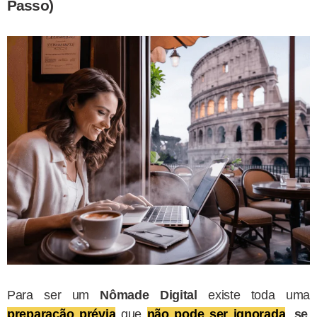
Passo)
Para ser um
Nômade Digital
existe toda uma
preparação prévia
que
não pode ser ignorada
,
se