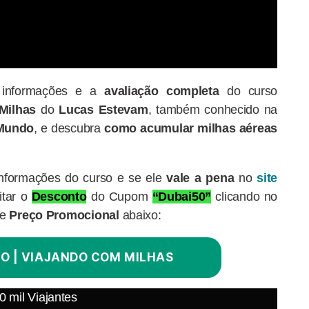
s informações e a
avaliação completa
do curso
Milhas
do
Lucas
Estevam
,
também conhecido na
Mundo
, e descubra
como acumular milhas aéreas
informações do curso e se ele
vale a pena
no
site
itar o
Desconto
do Cupom
“Dubai50”
clicando no
de
Preço Promocional
abaixo:
O | VIAJANDO COM MILHAS
 mil Viajantes