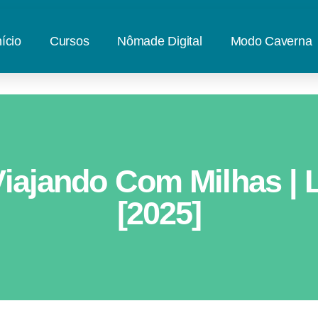
nício
Cursos
Nômade Digital
Modo Caverna
iajando Com Milhas | 
[2025]