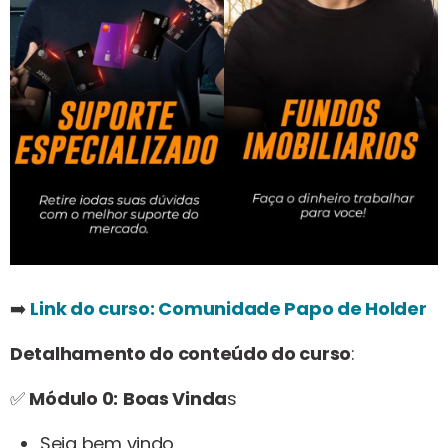
➡️
Link do curso: Comunidade Papo de Holder
Detalhamento do conteúdo do curso
:
✅
Módulo 0:
Boas Vinda
s
Seja bem vindo