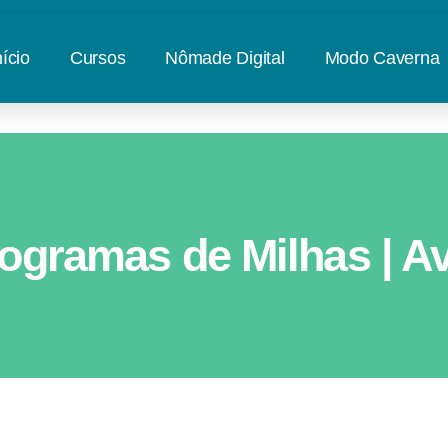
nício
Cursos
Nômade Digital
Modo Caverna
ogramas de Milhas | Av