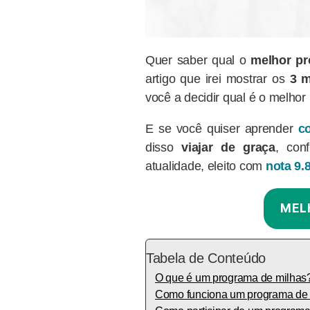
Quer saber qual o
melhor pr
artigo que irei mostrar os
3 m
você a decidir qual é o melhor
E se você quiser aprender
c
disso
viajar de graça
, con
atualidade, eleito com
nota 9.
MEL
Tabela de Conteúdo
O que é um programa de milhas
Como funciona um programa de