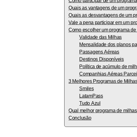
Como participar de um programa
Quais as vantagens de um prog
Quais as desvantagens de um p
Vale a pena participar em um p
Como escolher um programa de
Validade das Milhas
Mensalidade dos planos p
Passagens Aéreas
Destinos Disponíveis
Política de acúmulo de mil
Companhias Aéreas Parcei
3 Melhores Programas de Milha
Smiles
LatamPass
Tudo Azul
Qual melhor programa de milha
Conclusão