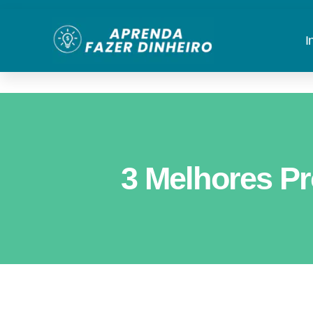
I
3 Melhores Pr