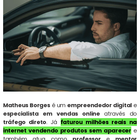
Matheus Borges
é um
empreendedor digital
e
especialista em vendas online
através do
tráfego direto
. Já
faturou milhões reais na
internet vendendo produtos sem aparecer
e
também atua como
professor
e
mentor