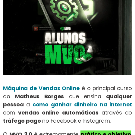
Máquina de Vendas Online
é o principal curso
do
Matheus Borges
que ensina
qualquer
pessoa
a
como ganhar dinheiro na internet
com
vendas online
automáticas
através do
tráfego pago
no Facebook e Instagram.
O
MVO 3.0
é extremamente
prático e objetivo
,