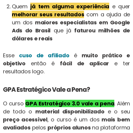
Quem
já tem alguma experiência
e quer
melhorar seus resultados
com a ajuda de
um dos
maiores especialistas em Google
Ads do Brasil
que já
faturou milhões de
dólares e reais
Esse
cuso de afiliado
é
muito prático e
objetivo
então é
fácil de aplicar
e ter
resultados logo.
GPA Estratégico Vale a Pena?
O curso
GPA Estratégico 3.0
vale a pena
. Além
de todo o
material disponibilizado
e o seu
preço acessível
, o curso é um dos
mais bem
avaliados
pelos
próprios alunos
na plataforma