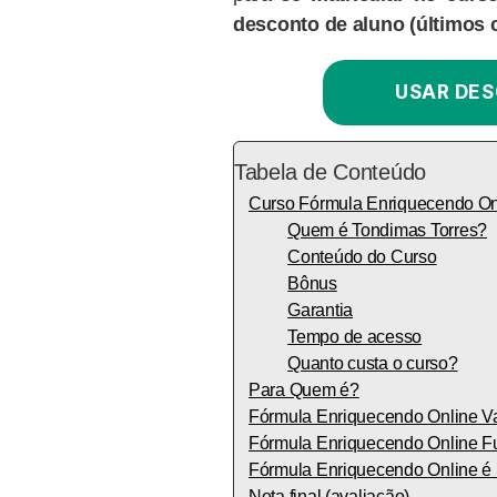
desconto de aluno
(últimos 
USAR DES
Tabela de Conteúdo
Curso Fórmula Enriquecendo On
Quem é Tondimas Torres?
Conteúdo do Curso
Bônus
Garantia
Tempo de acesso
Quanto custa o curso?
Para Quem é?
Fórmula Enriquecendo Online V
Fórmula Enriquecendo Online F
Fórmula Enriquecendo Online é
Nota final (avaliação)