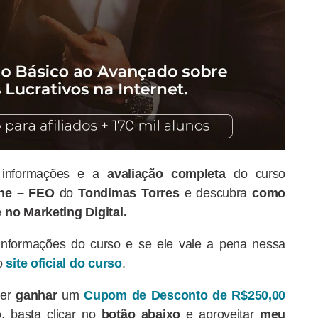
s informações e a
avaliação completa
do curso
ne
– FEO
do
Tondimas Torres
e descubra
como
 no Marketing Digital.
 informações do curso e se ele vale a pena nessa
 o
site oficial do curso
.
ser
ganhar
um
Cupom de Desconto de R$250,00
o
, basta clicar no
botão abaixo
e aproveitar
meu