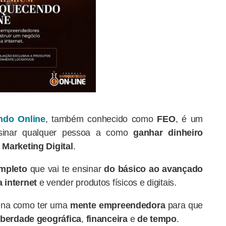
ndo Online
, também conhecido como
FEO
, é um
nsinar qualquer pessoa a como
ganhar dinheiro
 Marketing Digital
.
mpleto
que vai te ensinar
do básico ao avançado
 internet
e vender produtos físicos e digitais.
sina como ter uma
mente empreendedora
para que
iberdade geográfica
,
financeira
e
de tempo
.