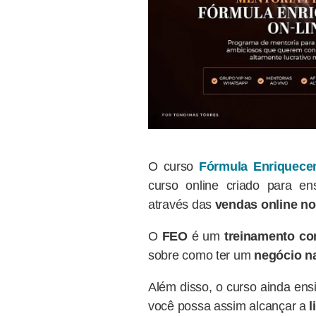
O curso
Fórmula Enriquece
curso online criado para e
através das
vendas online no
O
FEO
é um
treinamento co
sobre como ter um
negócio na
Além disso, o curso ainda en
você possa assim alcançar a
l