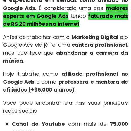
e
especialista em vendas como afiliado no
Google Ads.
É considerada uma das
maiores
experts em Google Ads
tendo
faturado mais
de R$ 20 milhões na internet
.
Antes de trabalhar com o
Marketing Digital
e o
Google Ads ela já foi uma
cantora profissional
,
mas que teve que
abandonar a carreira da
música
.
Hoje trabalha como
afiliada profissional no
Google Ads
e como
professora e mentora de
afiliados
(+35.000 alunos)
.
Você pode encontrar ela nas suas principais
redes sociais:
Canal do Youtube
com mais de
75.000