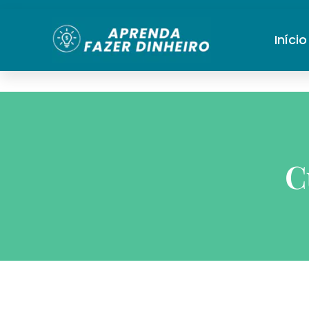
Início
C